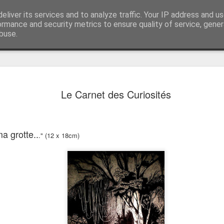
Dessins Sculptures
eliver its services and to analyze traffic. Your IP address and u
contact@rootart.fr
ormance and security metrics to ensure quality of service, gene
buse.
né
Chronologie
Le Carnet des Curiosités
a grotte..
.
" (12 x 18cm)
Le Carnet des Curiosités
és
Le Carnet des Cu