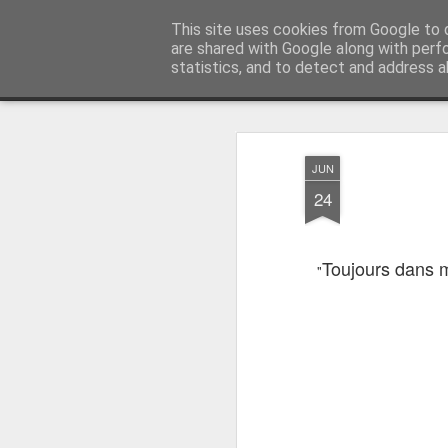
RootArt Artwork David Chansard 
This site uses cookies from Google to d
are shared with Google along with perf
statistics, and to detect and address a
Classique
Carte
Magazine
Mosaïque
Barre Latérale
Instanta
JUN
24
Toujours dans m
"
Le Carnet des Curiosités
Le Carnet des Curiosit