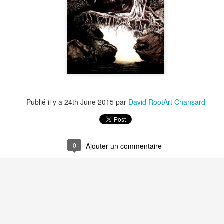
Le Carnet des C
Le Carnet des Curiosités
s Notariés
Publié il y a
24th June 2015
par
David RootArt Chansard
0
Ajouter un commentaire
Notariés