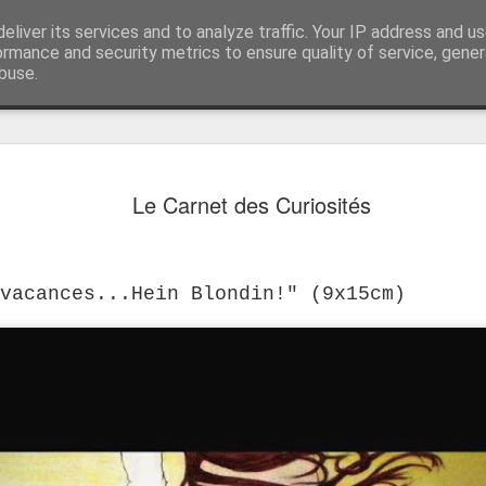
Dessins Sculptures
eliver its services and to analyze traffic. Your IP address and u
contact@rootart.fr
ormance and security metrics to ensure quality of service, gene
buse.
né
Chronologie
Le Carnet des Curiosités
vacances...Hein Blondin!" (9x15cm)
Le Carnet des Curiosités
és
Le Carnet des Cu