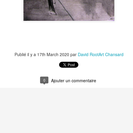
Recyclage : Les Actes Notariés
Le Carnet des Cu
Publié il y a
17th March 2020
par
David RootArt Chansard
Le Carnet des Curiosités
0
Ajouter un commentaire
Recyclage : Les
ités