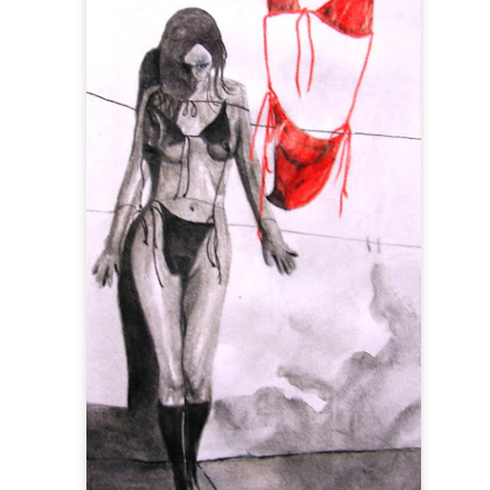
Le Carnet des C
Le Carnet des Curiosités
s Notariés
Notariés