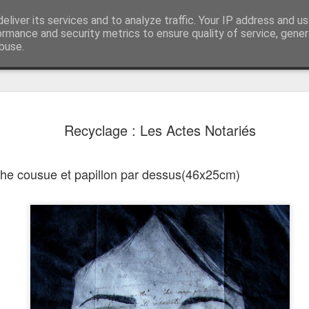
Dessins Sculptures
eliver its services and to analyze traffic. Your IP address and u
contact@rootart.fr
ormance and security metrics to ensure quality of service, gene
buse.
né
Chronologie
Recyclage : Les Actes Notariés
he cousue et papillon par dessus
(46x25cm)
Le Carnet des Curiosités
és
Le Carnet des Cu