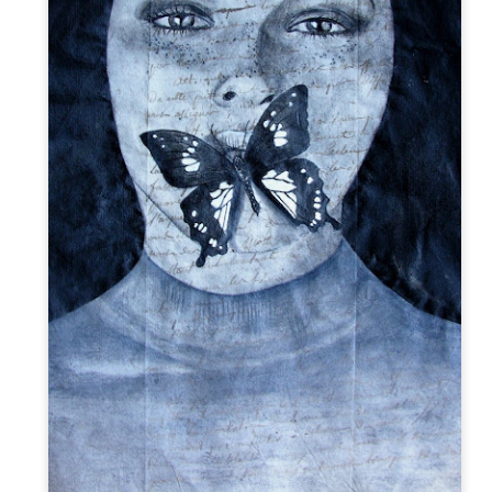
Le Carnet des C
Le Carnet des Curiosités
s Notariés
Notariés