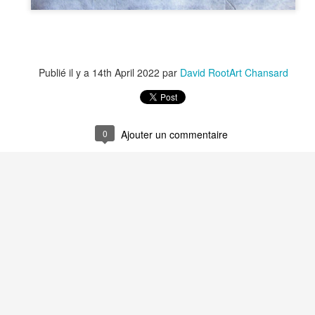
Recyclage : Les Actes Notariés
Le Carnet des Cu
Publié il y a
14th April 2022
par
David RootArt Chansard
0
Ajouter un commentaire
Le Carnet des Curiosités
Recyclage : Les
ités