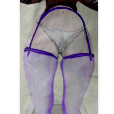
Le Carnet des C
Le Carnet des Curiosités
s Notariés
Notariés