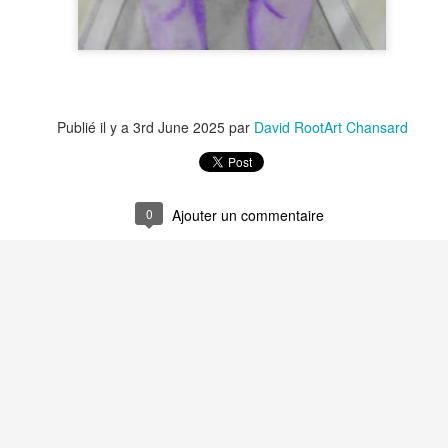
Recyclage : Les Actes Notariés
Le Carnet des Cu
Publié il y a
3rd June 2025
par
David RootArt Chansard
0
Ajouter un commentaire
Le Carnet des Curiosités
Recyclage : Les
ités