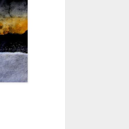
uriosités
Le Carnet des Curiosités
Le Carnet des Curiosités