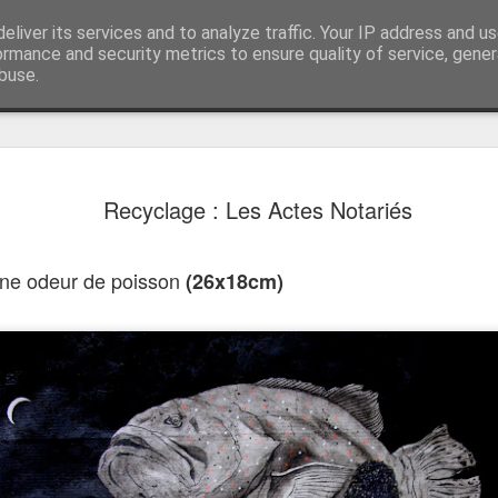
Dessins Sculptures
eliver its services and to analyze traffic. Your IP address and u
contact@rootart.fr
ormance and security metrics to ensure quality of service, gene
buse.
né
Chronologie
Recyclage : Les Actes Notariés
t une odeur de poisson
(26x18cm)
Le Carnet des Curiosités
és
Le Carnet des Cu