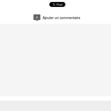
Recyclage : Les Actes Notariés
Le Carnet des Cu
0
Ajouter un commentaire
Le Carnet des Curiosités
Recyclage : Les
ités