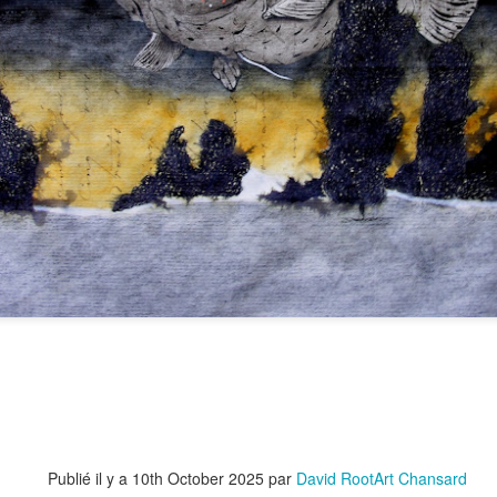
Le Carnet des C
Le Carnet des Curiosités
s Notariés
Publié il y a
10th October 2025
par
David RootArt Chansard
Notariés