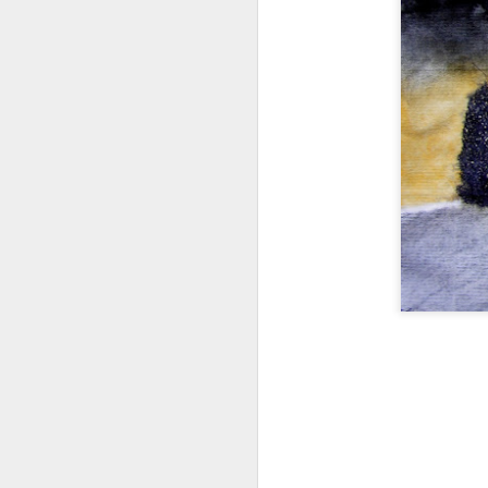
Recyclage : Les Actes Notariés
Recyclage : Les Acte
Recyclage : Les Actes 
Le Carnet des Curiosités