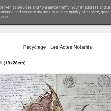
Dessins Sculptures
eliver its services and to analyze traffic. Your IP address and u
contact@rootart.fr
ormance and security metrics to ensure quality of service, gene
buse.
né
Chronologie
Recyclage : Les Actes Notariés
it
(19x26cm)
Le Carnet des Curiosités
és
Le Carnet des Cu