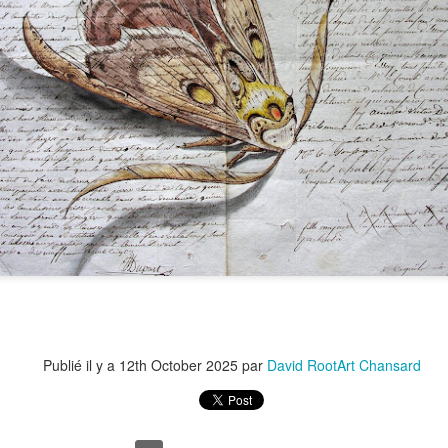
Le Carnet des C
Le Carnet des Curiosités
s Notariés
Publié il y a
12th October 2025
par
David RootArt Chansard
Notariés