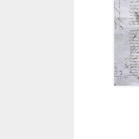
Recyclage : Les Actes Notariés
Recyclage : Les Acte
Recyclage : Les Actes 
Le Carnet des Curiosités