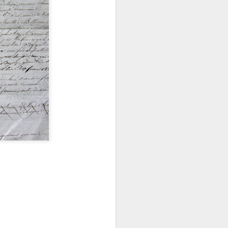
uriosités
Le Carnet des Curiosités
Le Carnet des Curiosités